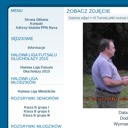
ZOBACZ ZDJĘCIE
MENU
Galeria zdjęć
>
VI Turniej piłki nożne
Strona Główna
Kontakt
Adresy klubów PPN Nysa
SĘDZIOWIE
Informacje
HALOWA LIGA FUTSALU
GŁUCHOŁAZY 2015
Halowa Liga Futsalu
Głuchołazy 2015
HALOWA LIGA
MŁODZIKÓW
Halowa Liga Młodzików
ROZGRYWKI SENIORÓW
Klasa B grupa I
Klasa B grupa II
Data
Klasa B grupa III
Dod
Wymiary
ROZGRYWKI MŁODZIKÓW