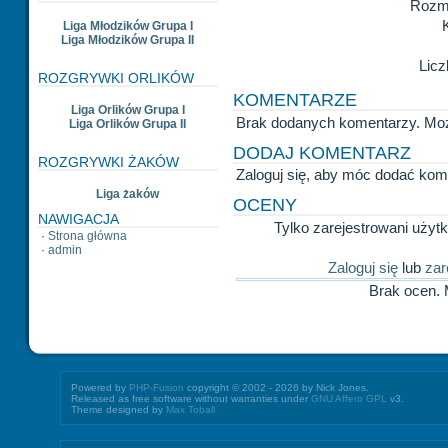
Rozmi
Liga Młodzików Grupa I
Liga Młodzików Grupa II
Licz
ROZGRYWKI ORLIKÓW
KOMENTARZE
Liga Orlików Grupa I
Brak dodanych komentarzy. Mo
Liga Orlików Grupa II
DODAJ KOMENTARZ
ROZGRYWKI ŻAKÓW
Zaloguj się, aby móc dodać kom
Liga żaków
OCENY
NAWIGACJA
Tylko zarejestrowani uży
·
Strona główna
·
admin
Zaloguj się
lub
zar
Brak ocen.
Powered by
PHP-Fusion
copyright © 2002 - 2026 by Nick Jones.
Released as free software without warranties under
GNU Affero GPL
v3.
Theme designed by
Max Toball