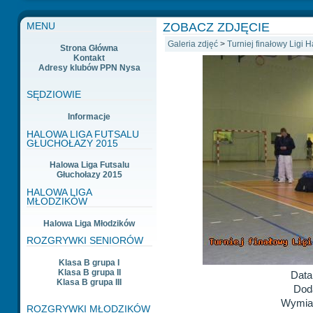
ZOBACZ ZDJĘCIE
MENU
Galeria zdjęć
>
Turniej finałowy Ligi 
Strona Główna
Kontakt
Adresy klubów PPN Nysa
SĘDZIOWIE
Informacje
HALOWA LIGA FUTSALU
GŁUCHOŁAZY 2015
Halowa Liga Futsalu
Głuchołazy 2015
HALOWA LIGA
MŁODZIKÓW
Halowa Liga Młodzików
ROZGRYWKI SENIORÓW
Klasa B grupa I
Klasa B grupa II
Data
Klasa B grupa III
Dod
Wymiar
ROZGRYWKI MŁODZIKÓW