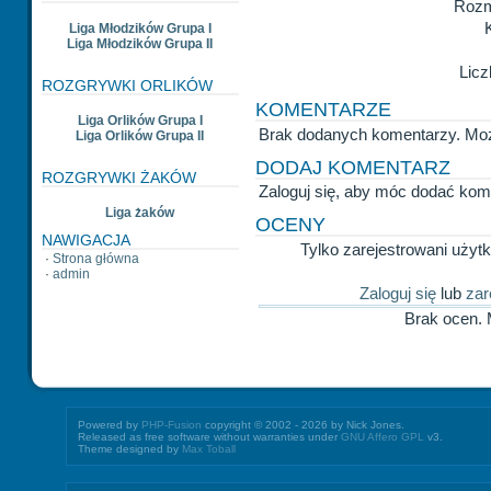
Rozm
Liga Młodzików Grupa I
Liga Młodzików Grupa II
Licz
ROZGRYWKI ORLIKÓW
KOMENTARZE
Liga Orlików Grupa I
Brak dodanych komentarzy. Mo
Liga Orlików Grupa II
DODAJ KOMENTARZ
ROZGRYWKI ŻAKÓW
Zaloguj się, aby móc dodać kom
Liga żaków
OCENY
NAWIGACJA
Tylko zarejestrowani uży
·
Strona główna
·
admin
Zaloguj się
lub
zar
Brak ocen.
Powered by
PHP-Fusion
copyright © 2002 - 2026 by Nick Jones.
Released as free software without warranties under
GNU Affero GPL
v3.
Theme designed by
Max Toball