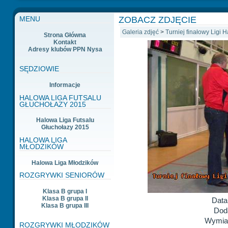
ZOBACZ ZDJĘCIE
MENU
Galeria zdjęć
>
Turniej finałowy Ligi 
Strona Główna
Kontakt
Adresy klubów PPN Nysa
SĘDZIOWIE
Informacje
HALOWA LIGA FUTSALU
GŁUCHOŁAZY 2015
Halowa Liga Futsalu
Głuchołazy 2015
HALOWA LIGA
MŁODZIKÓW
Halowa Liga Młodzików
ROZGRYWKI SENIORÓW
Klasa B grupa I
Klasa B grupa II
Data
Klasa B grupa III
Dod
Wymiar
ROZGRYWKI MŁODZIKÓW