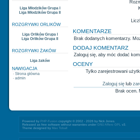
Rozm
Liga Młodzików Grupa I
Liga Młodzików Grupa II
Licz
ROZGRYWKI ORLIKÓW
KOMENTARZE
Liga Orlików Grupa I
Brak dodanych komentarzy. Mo
Liga Orlików Grupa II
DODAJ KOMENTARZ
ROZGRYWKI ŻAKÓW
Zaloguj się, aby móc dodać kom
Liga żaków
OCENY
NAWIGACJA
Tylko zarejestrowani uży
·
Strona główna
·
admin
Zaloguj się
lub
zar
Brak ocen.
Powered by
PHP-Fusion
copyright © 2002 - 2026 by Nick Jones.
Released as free software without warranties under
GNU Affero GPL
v3.
Theme designed by
Max Toball