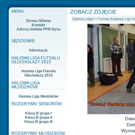
ZOBACZ ZDJĘCIE
MENU
Galeria zdjęć
>
Turniej finałowy Ligi 
Strona Główna
Kontakt
Adresy klubów PPN Nysa
SĘDZIOWIE
Informacje
HALOWA LIGA FUTSALU
GŁUCHOŁAZY 2015
Halowa Liga Futsalu
Głuchołazy 2015
HALOWA LIGA
MŁODZIKÓW
Halowa Liga Młodzików
ROZGRYWKI SENIORÓW
Klasa B grupa I
Klasa B grupa II
Data
Klasa B grupa III
Dod
Wymiar
ROZGRYWKI MŁODZIKÓW