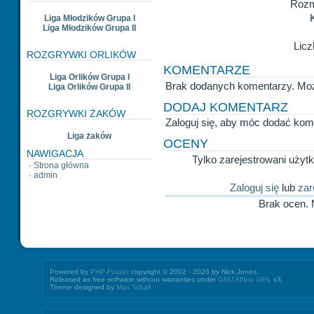
Rozm
Liga Młodzików Grupa I
Liga Młodzików Grupa II
Licz
ROZGRYWKI ORLIKÓW
KOMENTARZE
Liga Orlików Grupa I
Brak dodanych komentarzy. Mo
Liga Orlików Grupa II
DODAJ KOMENTARZ
ROZGRYWKI ŻAKÓW
Zaloguj się, aby móc dodać kom
Liga żaków
OCENY
NAWIGACJA
Tylko zarejestrowani uży
·
Strona główna
·
admin
Zaloguj się
lub
zar
Brak ocen.
Powered by
PHP-Fusion
copyright © 2002 - 2026 by Nick Jones.
Released as free software without warranties under
GNU Affero GPL
v3.
Theme designed by
Max Toball